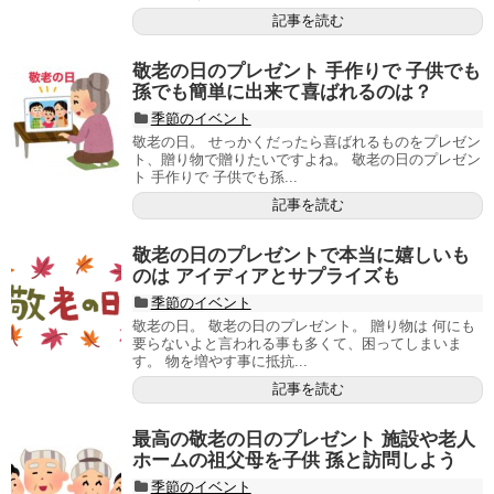
記事を読む
敬老の日のプレゼント 手作りで 子供でも
孫でも簡単に出来て喜ばれるのは？
季節のイベント
敬老の日。 せっかくだったら喜ばれるものをプレゼン
ト、贈り物で贈りたいですよね。 敬老の日のプレゼン
ト 手作りで 子供でも孫...
記事を読む
敬老の日のプレゼントで本当に嬉しいも
のは アイディアとサプライズも
季節のイベント
敬老の日。 敬老の日のプレゼント。 贈り物は 何にも
要らないよと言われる事も多くて、困ってしまいま
す。 物を増やす事に抵抗...
記事を読む
最高の敬老の日のプレゼント 施設や老人
ホームの祖父母を子供 孫と訪問しよう
季節のイベント