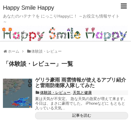
Happy Smile Happy
あなたのハテナ？を にっこりHappyに！ ～お役立ち情報サイト
～
ホーム
体験談・レビュー
「
体験談・レビュー
」
一覧
ゲリラ豪雨 雨雲情報が使えるアプリ紹介
と雷雨防衛隊入隊してみた
体験談・レビュー
,
天気と健康
夏は天気が不安定。 急な天気の急変が増えて来ます。
今日は、まさに豪雨でした。 iPhoneなどに もともと
入っている天気...
記事を読む