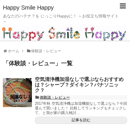
Happy Smile Happy
あなたのハテナ？を にっこりHappyに！ ～お役立ち情報サイト
～
ホーム
体験談・レビュー
「
体験談・レビュー
」
一覧
空気清浄機加湿なしで選ぶならおすすめ
は？シャープ？ダイキン？パナソニッ
ク？
体験談・レビュー
2017年秋 空気清浄機は加湿機能なしで選ぶなら？今回
選んで買いました！ 比較してランキングもチェックし
て、と我が家の購入検討...
記事を読む