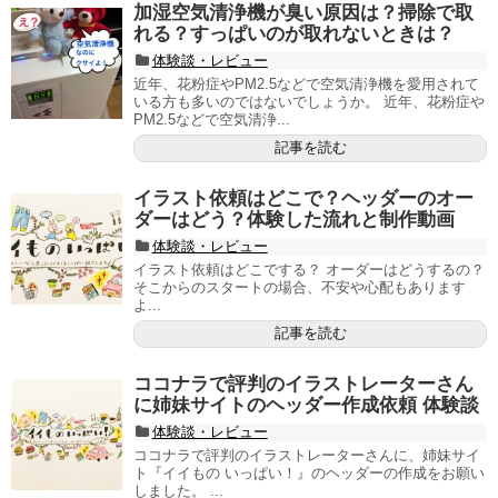
加湿空気清浄機が臭い原因は？掃除で取
れる？すっぱいのが取れないときは？
体験談・レビュー
近年、花粉症やPM2.5などで空気清浄機を愛用されて
いる方も多いのではないでしょうか。 近年、花粉症や
PM2.5などで空気清浄...
記事を読む
イラスト依頼はどこで？ヘッダーのオー
ダーはどう？体験した流れと制作動画
体験談・レビュー
イラスト依頼はどこでする？ オーダーはどうするの？
そこからのスタートの場合、不安や心配もあります
よ...
記事を読む
ココナラで評判のイラストレーターさん
に姉妹サイトのヘッダー作成依頼 体験談
体験談・レビュー
ココナラで評判のイラストレーターさんに、姉妹サイ
ト『イイもの いっぱい！』のヘッダーの作成をお願い
しました。 ...