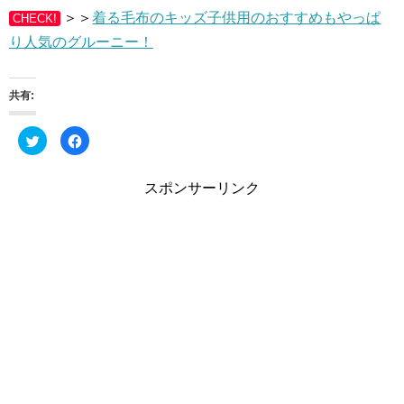
＞＞
着る毛布のキッズ子供用のおすすめもやっぱ
CHECK!
り人気のグルーニー！
共有:
ク
F
リ
a
ッ
c
ク
e
し
b
スポンサーリンク
て
o
T
o
w
k
i
で
t
共
t
有
e
す
r
る
で
に
共
は
有
ク
(
リ
新
ッ
し
ク
い
し
ウ
て
ィ
く
ン
だ
ド
さ
ウ
い