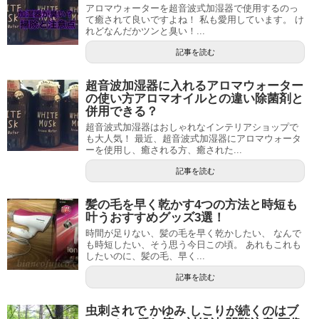
アロマウォーターを超音波式加湿器で使用するのっ
て癒されて良いですよね！ 私も愛用しています。 け
れどなんだかツンと臭い！...
記事を読む
超音波加湿器に入れるアロマウォーター
の使い方アロマオイルとの違い除菌剤と
併用できる？
超音波式加湿器はおしゃれなインテリアショップで
も大人気！ 最近、超音波式加湿器にアロマウォータ
ーを使用し、癒される方、癒された...
記事を読む
髪の毛を早く乾かす4つの方法と時短も
叶うおすすめグッズ3選！
時間が足りない、髪の毛を早く乾かしたい、 なんで
も時短したい、そう思う今日この頃。 あれもこれも
したいのに、髪の毛、早く...
記事を読む
虫刺されで かゆみ しこりが続くのはブ