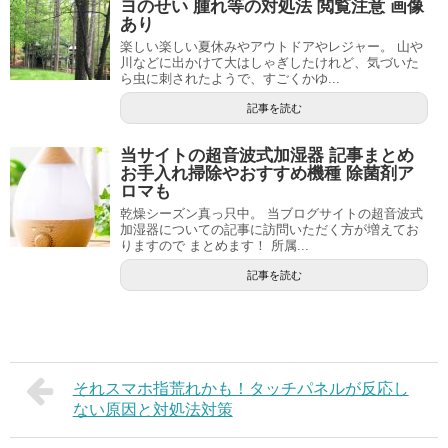
ヨのせい 腫れ等の対処法 閲覧注意 画像
あり
楽しい楽しい夏休みやアウトドアやレジャー。 山や
川などに出かけて大はしゃぎしたけれど、気づいた
ら虫に刺されたようで、すごくかゆ...
記事を読む
当サイトの超音波式加湿器 記事まとめ
お手入れ掃除やおすすめ機種 除菌剤ア
ロマも
乾燥シーズン真っ只中。 当ブログサイトの超音波式
加湿器についての記事に訪問いただく方が増えてお
りますので まとめます！ 所属...
記事を読む
それスマホ指荒れかも！タッチパネルが反応し
ない原因と対処法対策