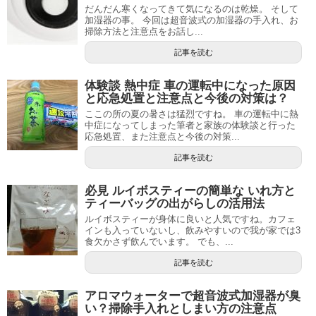
だんだん寒くなってきて気になるのは乾燥。 そして
加湿器の事。 今回は超音波式の加湿器の手入れ、お
掃除方法と注意点をお話し...
記事を読む
体験談 熱中症 車の運転中になった原因
と応急処置と注意点と今後の対策は？
ここの所の夏の暑さは猛烈ですね。 車の運転中に熱
中症になってしまった筆者と家族の体験談と行った
応急処置、また注意点と今後の対策...
記事を読む
必見 ルイボスティーの簡単な いれ方と
ティーバッグの出がらしの活用法
ルイボスティーが身体に良いと人気ですね。カフェ
インも入っていないし、飲みやすいので我が家では3
食欠かさず飲んでいます。 でも、...
記事を読む
アロマウォーターで超音波式加湿器が臭
い？掃除手入れとしまい方の注意点