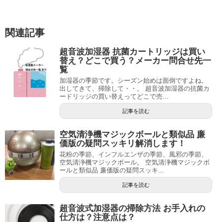
関連記事
超音波加湿器 抗菌カートリッジは買い
替え？どこで買う？メーカー問合せ先一
覧
加湿器の季節です。シーズン始めは面倒ですよね。
出してきて、掃除して・・。 超音波加湿器の抗菌カ
ードリッジの買い替えってどこで売...
記事を読む
空気清浄機マジックボールと類似品 廉
価版の疑問スッキリ解消します！
花粉の季節、インフルエンザの季節、風邪の季節、
空気清浄機マジックボール。 空気清浄機マジックボ
ールと類似品 廉価版の疑問スッキ...
記事を読む
超音波式加湿器の掃除方法 お手入れの
仕方は？注意点は？