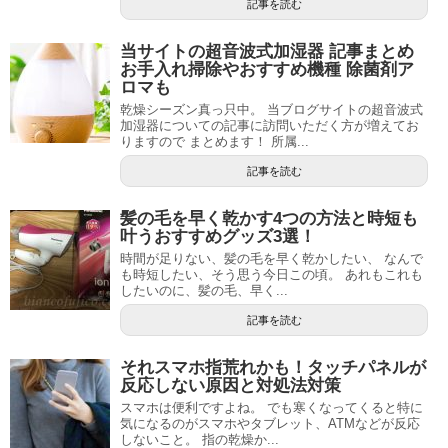
記事を読む
当サイトの超音波式加湿器 記事まとめ
お手入れ掃除やおすすめ機種 除菌剤ア
ロマも
乾燥シーズン真っ只中。 当ブログサイトの超音波式
加湿器についての記事に訪問いただく方が増えてお
りますので まとめます！ 所属...
記事を読む
髪の毛を早く乾かす4つの方法と時短も
叶うおすすめグッズ3選！
時間が足りない、髪の毛を早く乾かしたい、 なんで
も時短したい、そう思う今日この頃。 あれもこれも
したいのに、髪の毛、早く...
記事を読む
それスマホ指荒れかも！タッチパネルが
反応しない原因と対処法対策
スマホは便利ですよね。 でも寒くなってくると特に
気になるのがスマホやタブレット、ATMなどが反応
しないこと。 指の乾燥か...