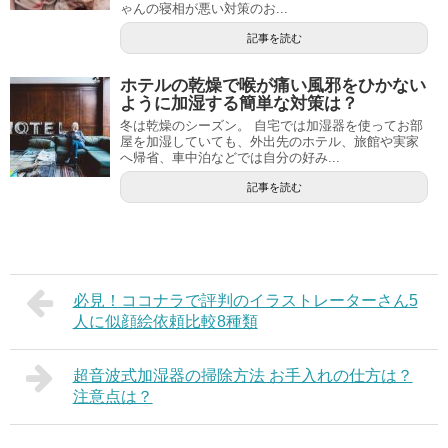
ゃんの寝相が悪い対策のお...
記事を読む
ホテルの乾燥で喉が痛い風邪をひかない
ように加湿する簡単な対策は？
冬は乾燥のシーズン。 自宅では加湿器を使ってお部
屋を加湿していても、外出先のホテル、旅館や実家
へ帰省、車中泊などでは自分の好み...
記事を読む
必見！ココナラで評判のイラストレーターさん5
人に似顔絵依頼比較8種類
超音波式加湿器の掃除方法 お手入れの仕方は？
注意点は？