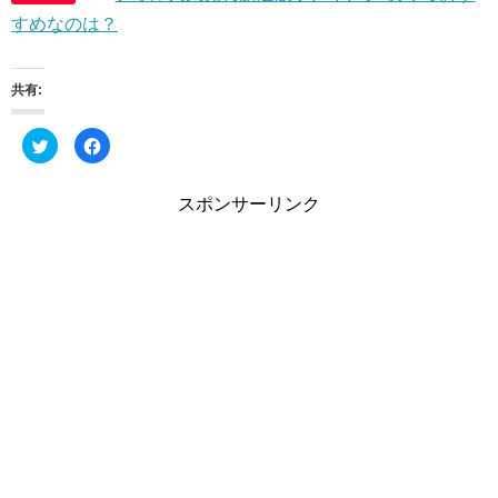
すめなのは？
共有:
ク
F
リ
a
ッ
c
ク
e
し
b
スポンサーリンク
て
o
T
o
w
k
i
で
t
共
t
有
e
す
r
る
で
に
共
は
有
ク
(
リ
新
ッ
し
ク
い
し
ウ
て
ィ
く
ン
だ
ド
さ
ウ
い
で
(
開
新