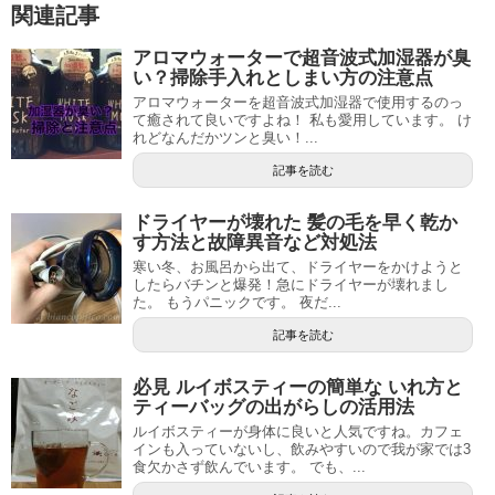
関連記事
アロマウォーターで超音波式加湿器が臭
い？掃除手入れとしまい方の注意点
アロマウォーターを超音波式加湿器で使用するのっ
て癒されて良いですよね！ 私も愛用しています。 け
れどなんだかツンと臭い！...
記事を読む
ドライヤーが壊れた 髪の毛を早く乾か
す方法と故障異音など対処法
寒い冬、お風呂から出て、ドライヤーをかけようと
したらバチンと爆発！急にドライヤーが壊れまし
た。 もうパニックです。 夜だ...
記事を読む
必見 ルイボスティーの簡単な いれ方と
ティーバッグの出がらしの活用法
ルイボスティーが身体に良いと人気ですね。カフェ
インも入っていないし、飲みやすいので我が家では3
食欠かさず飲んでいます。 でも、...