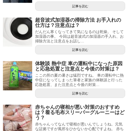
記事を読む
超音波式加湿器の掃除方法 お手入れの
仕方は？注意点は？
だんだん寒くなってきて気になるのは乾燥。 そして
加湿器の事。 今回は超音波式の加湿器の手入れ、お
掃除方法と注意点をお話し...
記事を読む
体験談 熱中症 車の運転中になった原因
と応急処置と注意点と今後の対策は？
ここの所の夏の暑さは猛烈ですね。 車の運転中に熱
中症になってしまった筆者と家族の体験談と行った
応急処置、また注意点と今後の対策...
記事を読む
赤ちゃんの寝相が悪い対策のおすすめ
は？着る毛布スリーパーグルーニーはど
う？
赤ちゃんってなんで寝相が悪いんでしょうね。元気
な証拠ですが風邪をひかないか心配ですよね。 赤ち