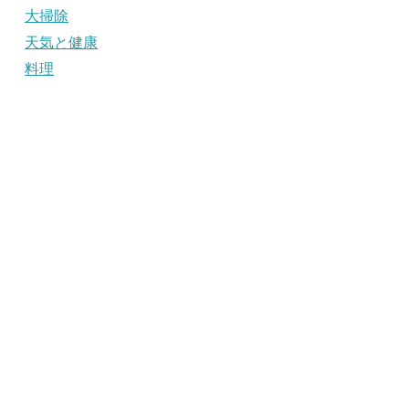
大掃除
天気と健康
料理