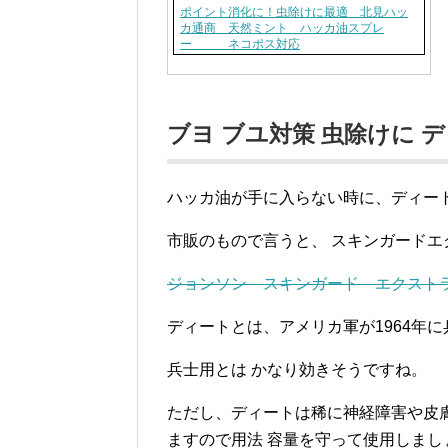
ポイント消化に！虫除けに最適 北見ハッ
カ通商 天然ミント ハッカ油スプレ
ー ネコポス対応
ブヨ ブユ対策 虫除けに
ハッカ油が手に入らない時に、ディー
市販のもので言うと、 スキンガードエ
ジョンソン スキンガード エクストラ 2
ディートとは、アメリカ軍が1964年
兵士用とは かなり効きそうですね。
ただし、ディートは稀に神経障害や皮
ますので用法 容量を守って使用しまし