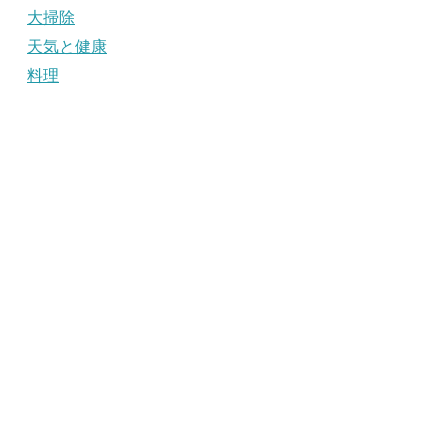
大掃除
天気と健康
料理