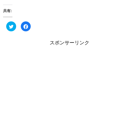
共有:
ク
F
リ
a
ッ
c
ク
e
し
b
スポンサーリンク
て
o
T
o
w
k
i
で
t
共
t
有
e
す
r
る
で
に
共
は
有
ク
(
リ
新
ッ
し
ク
い
し
ウ
て
ィ
く
ン
だ
ド
さ
ウ
い
で
(
開
新
き
し
ま
い
す
ウ
)
ィ