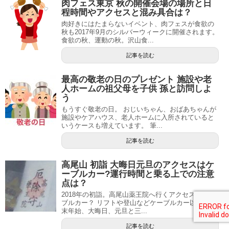
肉フェス東京 秋の開催会場の場所と日
程時間やアクセスと混み具合は？
肉好きにはたまらないイベント、肉フェスが食欲の
秋も2017年9月のシルバーウィークに開催されます。
食欲の秋、運動の秋。沢山食...
記事を読む
最高の敬老の日のプレゼント 施設や老
人ホームの祖父母を子供 孫と訪問しよ
う
もうすぐ敬老の日。 おじいちゃん、おばあちゃんが
施設やケアハウス、老人ホームに入所されていると
いうケースも増えています。 筆...
記事を読む
高尾山 初詣 大晦日元旦のアクセスはケ
ーブルカー?運行時間と乗る上での注意
点は？
2018年の初詣。高尾山薬王院へ行くアクセスはケー
ブルカー？ リフトや登山などケーブルカー以外？ 年
末年始、大晦日、元旦と三...
記事を読む