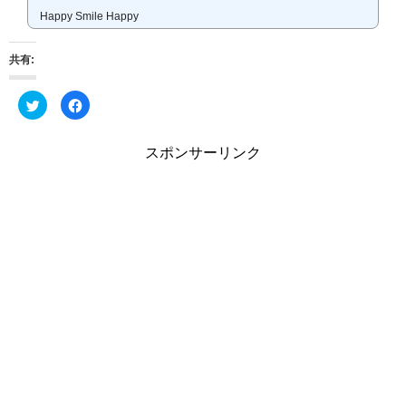
Happy Smile Happy
共有:
ク
F
リ
a
ッ
c
ク
e
し
b
スポンサーリンク
て
o
T
o
w
k
i
で
t
共
t
有
e
す
r
る
で
に
共
は
有
ク
(
リ
新
ッ
し
ク
い
し
ウ
て
ィ
く
ン
だ
ド
さ
ウ
い
で
(
開
新
き
し